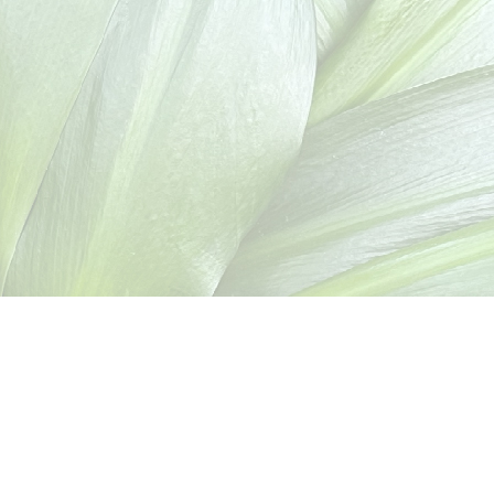
auerfähigkeiten
sowie der
Beweglichkeit
 nachfolgend ihre Trainierbarkeit beschrieben: