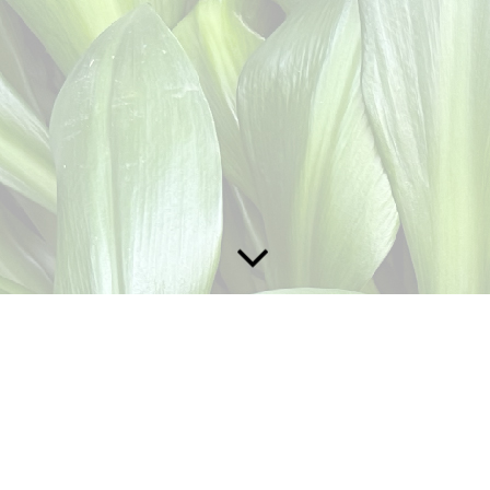
Kondition
haften der
Kraftfähigkeiten
, der
Schnelligkeitsfähigkeiten
, der
Ausd
onal Trainings interessant ist, ob man diese auch verbessern kann, ist